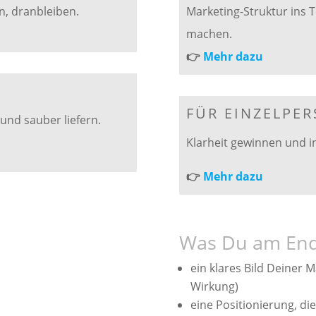
n, dranbleiben.
Marketing-Struktur ins 
machen.
👉
Mehr dazu
FÜR EINZELPE
nd sauber liefern.
Klarheit gewinnen und in
👉
Mehr dazu
Was Du am End
ein klares Bild Deiner 
Wirkung)
eine Positionierung, d