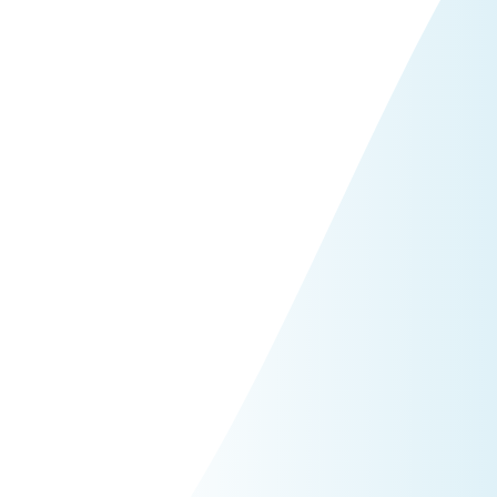
t eine
kenpersönlichkeit und eine
ndenansprache spürbar
uck bis zur Entscheidung.
ke ist das, was Menschen
e Deinen Namen hören. In
n den feinen, aber
 Identität: Werte, Ton,
s daraus ein stimmiges