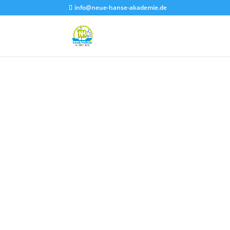
info@neue-hanse-akademie.de
TAGES-SEMINAR ZUR EINZ
POSITIONIERUNG
positio